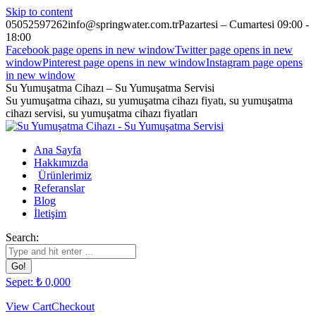
Skip to content
05052597262
info@springwater.com.tr
Pazartesi – Cumartesi 09:00 -
18:00
Facebook page opens in new window
Twitter page opens in new
window
Pinterest page opens in new window
Instagram page opens
in new window
Su Yumuşatma Cihazı – Su Yumuşatma Servisi
Su yumuşatma cihazı, su yumuşatma cihazı fiyatı, su yumuşatma
cihazı servisi, su yumuşatma cihazı fiyatları
Ana Sayfa
Hakkımızda
Ürünlerimiz
Referanslar
Blog
İletişim
Search:
Sepet:
₺
0,00
0
View Cart
Checkout