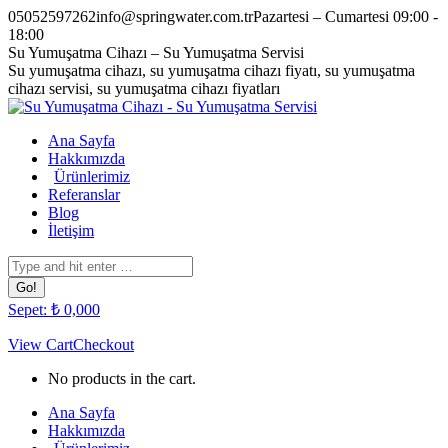
Skip
05052597262
info@springwater.com.tr
Pazartesi – Cumartesi 09:00 -
to
18:00
content
Facebook
Twitter
Pinterest
Instagram
Su Yumuşatma Cihazı – Su Yumuşatma Servisi
page
page
page
page
Su yumuşatma cihazı, su yumuşatma cihazı fiyatı, su yumuşatma
opens
opens
opens
opens
cihazı servisi, su yumuşatma cihazı fiyatları
in
in
in
in
new
new
new
new
Ana Sayfa
window
window
window
window
Hakkımızda
Ürünlerimiz
Referanslar
Blog
İletişim
Search:
Sepet:
₺
0,00
0
View Cart
Checkout
No products in the cart.
Ana Sayfa
Hakkımızda