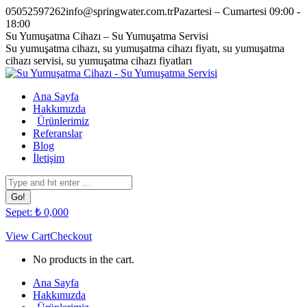
Skip
05052597262
info@springwater.com.tr
Pazartesi – Cumartesi 09:00 -
to
18:00
content
Facebook
Twitter
Pinterest
Instagram
Su Yumuşatma Cihazı – Su Yumuşatma Servisi
page
page
page
page
Su yumuşatma cihazı, su yumuşatma cihazı fiyatı, su yumuşatma
opens
opens
opens
opens
cihazı servisi, su yumuşatma cihazı fiyatları
in
in
in
in
new
new
new
new
Ana Sayfa
window
window
window
window
Hakkımızda
Ürünlerimiz
Referanslar
Blog
İletişim
Search:
Sepet:
₺
0,00
0
View Cart
Checkout
No products in the cart.
Ana Sayfa
Hakkımızda