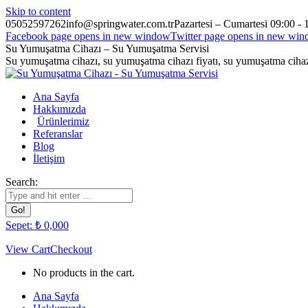
Skip to content
05052597262
info@springwater.com.tr
Pazartesi – Cumartesi 09:00 - 
Facebook page opens in new window
Twitter page opens in new wi
Su Yumuşatma Cihazı – Su Yumuşatma Servisi
Su yumuşatma cihazı, su yumuşatma cihazı fiyatı, su yumuşatma cihazı
Ana Sayfa
Hakkımızda
Ürünlerimiz
Referanslar
Blog
İletişim
Search:
Sepet:
₺
0,00
0
View Cart
Checkout
No products in the cart.
Ana Sayfa