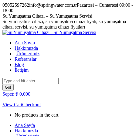
Skip
05052597262
info@springwater.com.tr
Pazartesi – Cumartesi 09:00 -
to
18:00
content
Facebook
Twitter
Pinterest
Instagram
Su Yumuşatma Cihazı – Su Yumuşatma Servisi
page
page
page
page
Su yumuşatma cihazı, su yumuşatma cihazı fiyatı, su yumuşatma
opens
opens
opens
opens
cihazı servisi, su yumuşatma cihazı fiyatları
in
in
in
in
new
new
new
new
Ana Sayfa
window
window
window
window
Hakkımızda
Ürünlerimiz
Referanslar
Blog
İletişim
Search:
Sepet:
₺
0,00
0
View Cart
Checkout
No products in the cart.
Ana Sayfa
Hakkımızda