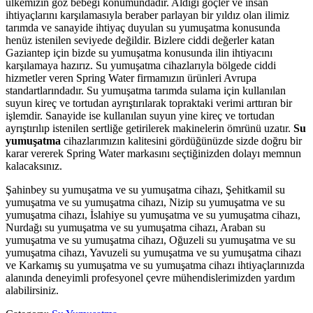
ülkemizin göz bebeği konumundadır. Aldığı göçler ve insan
ihtiyaçlarını karşılamasıyla beraber parlayan bir yıldız olan ilimiz
tarımda ve sanayide ihtiyaç duyulan su yumuşatma konusunda
henüz istenilen seviyede değildir. Bizlere ciddi değerler katan
Gaziantep için bizde su yumuşatma konusunda ilin ihtiyacını
karşılamaya hazırız. Su yumuşatma cihazlarıyla bölgede ciddi
hizmetler veren Spring Water firmamızın ürünleri Avrupa
standartlarındadır. Su yumuşatma tarımda sulama için kullanılan
suyun kireç ve tortudan ayrıştırılarak topraktaki verimi arttıran bir
işlemdir. Sanayide ise kullanılan suyun yine kireç ve tortudan
ayrıştırılıp istenilen sertliğe getirilerek makinelerin ömrünü uzatır.
Su
yumuşatma
cihazlarımızın kalitesini gördüğünüzde sizde doğru bir
karar vererek Spring Water markasını seçtiğinizden dolayı memnun
kalacaksınız.
Şahinbey su yumuşatma ve su yumuşatma cihazı, Şehitkamil su
yumuşatma ve su yumuşatma cihazı, Nizip su yumuşatma ve su
yumuşatma cihazı, İslahiye su yumuşatma ve su yumuşatma cihazı,
Nurdağı su yumuşatma ve su yumuşatma cihazı, Araban su
yumuşatma ve su yumuşatma cihazı, Oğuzeli su yumuşatma ve su
yumuşatma cihazı, Yavuzeli su yumuşatma ve su yumuşatma cihazı
ve Karkamış su yumuşatma ve su yumuşatma cihazı ihtiyaçlarınızda
alanında deneyimli profesyonel çevre mühendislerimizden yardım
alabilirsiniz.