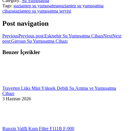
Category:
Su Yumuşatma
Tags:
gaziantep su yumuşatma
gaziantep su yumuşatma
cihazı
gaziantep su yumuşatma servisi
Post navigation
Previous
Previous post:
Eskişehir Su Yumuşatma Cihazı
Next
Next
post:
Giresun Su Yumuşatma Cihazı
Benzer İçerikler
Traverten Lüks Mini Yüksek Debili Su Arıtma ve Yumuşatma
Cihazı
3 Haziran 2026
Runxin Valfli Kum Filtre F111B F-900