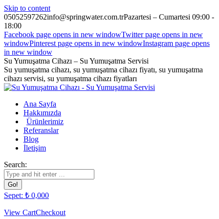
Skip to content
05052597262
info@springwater.com.tr
Pazartesi – Cumartesi 09:00 -
18:00
Facebook page opens in new window
Twitter page opens in new
window
Pinterest page opens in new window
Instagram page opens
in new window
Su Yumuşatma Cihazı – Su Yumuşatma Servisi
Su yumuşatma cihazı, su yumuşatma cihazı fiyatı, su yumuşatma
cihazı servisi, su yumuşatma cihazı fiyatları
Ana Sayfa
Hakkımızda
Ürünlerimiz
Referanslar
Blog
İletişim
Search:
Sepet:
₺
0,00
0
View Cart
Checkout