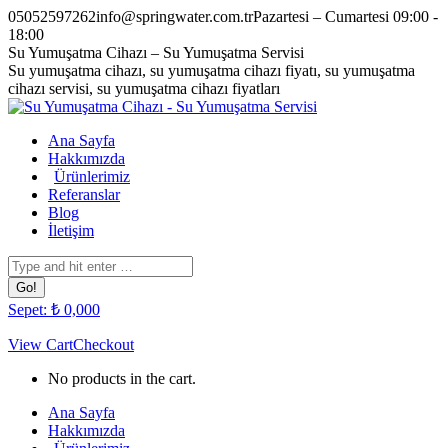
Skip
05052597262
info@springwater.com.tr
Pazartesi – Cumartesi 09:00 -
to
18:00
content
Facebook
Twitter
Pinterest
Instagram
Su Yumuşatma Cihazı – Su Yumuşatma Servisi
page
page
page
page
Su yumuşatma cihazı, su yumuşatma cihazı fiyatı, su yumuşatma
opens
opens
opens
opens
cihazı servisi, su yumuşatma cihazı fiyatları
in
in
in
in
new
new
new
new
Ana Sayfa
window
window
window
window
Hakkımızda
Ürünlerimiz
Referanslar
Blog
İletişim
Search:
Sepet:
₺
0,00
0
View Cart
Checkout
No products in the cart.
Ana Sayfa
Hakkımızda