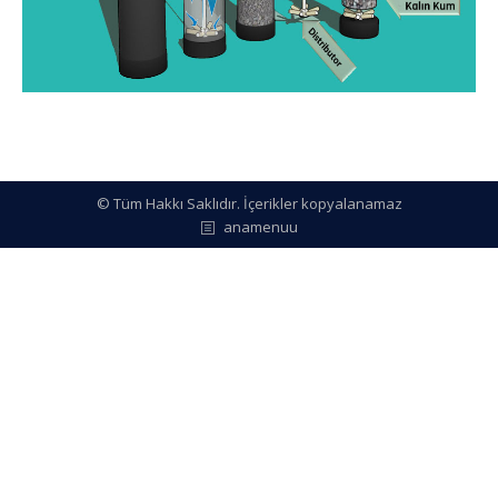
© Tüm Hakkı Saklıdır. İçerikler kopyalanamaz
anamenuu