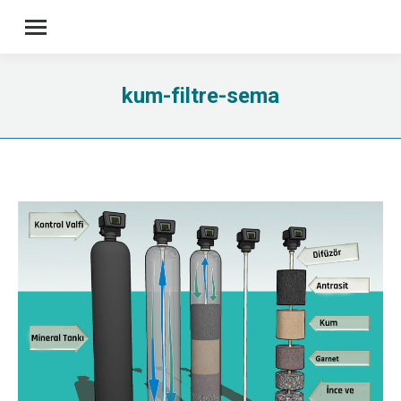
Sea
kum-filtre-sema