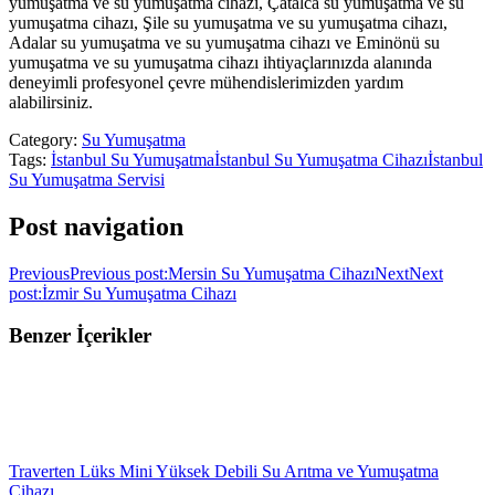
yumuşatma ve su yumuşatma cihazı, Çatalca su yumuşatma ve su
yumuşatma cihazı, Şile su yumuşatma ve su yumuşatma cihazı,
Adalar su yumuşatma ve su yumuşatma cihazı ve Eminönü su
yumuşatma ve su yumuşatma cihazı ihtiyaçlarınızda alanında
deneyimli profesyonel çevre mühendislerimizden yardım
alabilirsiniz.
Category:
Su Yumuşatma
Tags:
İstanbul Su Yumuşatma
İstanbul Su Yumuşatma Cihazı
İstanbul
Su Yumuşatma Servisi
Post navigation
Previous
Previous post:
Mersin Su Yumuşatma Cihazı
Next
Next
post:
İzmir Su Yumuşatma Cihazı
Benzer İçerikler
Traverten Lüks Mini Yüksek Debili Su Arıtma ve Yumuşatma
Cihazı