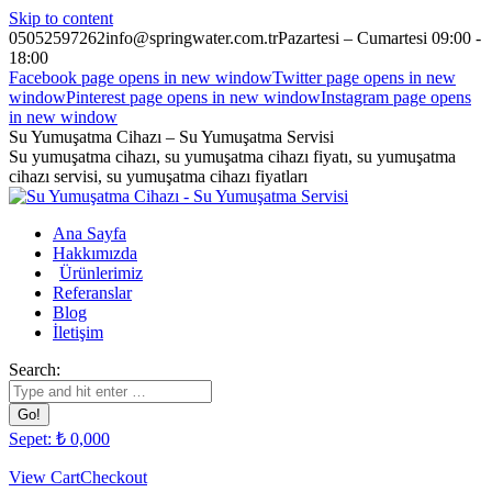
Skip to content
05052597262
info@springwater.com.tr
Pazartesi – Cumartesi 09:00 -
18:00
Facebook page opens in new window
Twitter page opens in new
window
Pinterest page opens in new window
Instagram page opens
in new window
Su Yumuşatma Cihazı – Su Yumuşatma Servisi
Su yumuşatma cihazı, su yumuşatma cihazı fiyatı, su yumuşatma
cihazı servisi, su yumuşatma cihazı fiyatları
Ana Sayfa
Hakkımızda
Ürünlerimiz
Referanslar
Blog
İletişim
Search:
Sepet:
₺
0,00
0
View Cart
Checkout