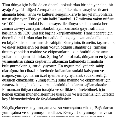
Tüm dünya için belki de en önemli noktalardan birinde yer alan, bir
ayağı Asya’da diğeri Avrupa’da olan, ülkemizin sanayi ve ticaret
alanında lideri, tarihi ve kültürel zenginlikleriyle her yıl milyonlarca
turisti ağırlayan Türkiye’nin kalbi İstanbul. 17 milyona yakın nüfusu
ve 100 bin civarındaki işletme sayısı ile dünya sıralamasında her
zaman zirveyi zorlayan İstanbul, aynı zamanda gayri safi milli
hasılanın da %30’unu tek başına karşılamaktadır. Transit ticaret için
önemli duraklardan olan bu nadide ilimiz, aynı zamanda ülkemizin
en büyük ithalat limanına da sahiptir. Sanayinin, ticaretin, taşımacılık
ve diğer sektörlerin bu denli yoğun olduğu İstanbul’da, firmalar
üretim yaptıkları makine ve ekipmanların uzun ömürlü olmasının
yollarını araştırmaktadırlar. Spring Water olarak, dünya
nın en iyi su
yumuşatma cihazı
çeşitlerini ülkemizin kalbindeki firmalarla
buluşturmaktan gurur duyuyoruz. En uygun maliyetlerle sahip
olacağınız bu cihazlar, üretimde kullanılan sudaki kalsiyum ve
magnezyum iyonlarını özel işlemlerle ayrıştırarak sudaki sertliği
düşüren cihazlardır. Yumuşatılmış sular makine ve ekipmanlar için
zararsız hale gelmekte ve uzun ömürlü olmalarını sağlamaktadır.
Firmanızın ihtiyacı olan tonajda ve sertlikte su üretebilmek için
hemen uzman mühendislerimize ulaşabilir ve işletmeniz için ücretsiz
keşif hizmetimizden de faydalanabilirsiniz.
Küçükçekmece su yumuşatma ve su yumuşatma cihazı, Bağcılar su
yumuşatma ve su yumuşatma cihazı, Esenyurt su yumuşatma ve su