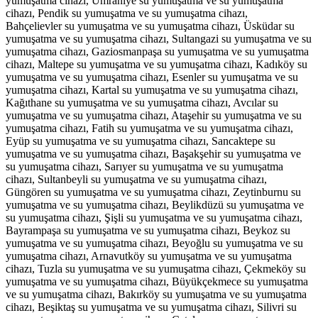
yumuşatma cihazı, Ümraniye su yumuşatma ve su yumuşatma
cihazı, Pendik su yumuşatma ve su yumuşatma cihazı,
Bahçelievler su yumuşatma ve su yumuşatma cihazı, Üsküdar su
yumuşatma ve su yumuşatma cihazı, Sultangazi su yumuşatma ve su
yumuşatma cihazı, Gaziosmanpaşa su yumuşatma ve su yumuşatma
cihazı, Maltepe su yumuşatma ve su yumuşatma cihazı, Kadıköy su
yumuşatma ve su yumuşatma cihazı, Esenler su yumuşatma ve su
yumuşatma cihazı, Kartal su yumuşatma ve su yumuşatma cihazı,
Kağıthane su yumuşatma ve su yumuşatma cihazı, Avcılar su
yumuşatma ve su yumuşatma cihazı, Ataşehir su yumuşatma ve su
yumuşatma cihazı, Fatih su yumuşatma ve su yumuşatma cihazı,
Eyüp su yumuşatma ve su yumuşatma cihazı, Sancaktepe su
yumuşatma ve su yumuşatma cihazı, Başakşehir su yumuşatma ve
su yumuşatma cihazı, Sarıyer su yumuşatma ve su yumuşatma
cihazı, Sultanbeyli su yumuşatma ve su yumuşatma cihazı,
Güngören su yumuşatma ve su yumuşatma cihazı, Zeytinburnu su
yumuşatma ve su yumuşatma cihazı, Beylikdüzü su yumuşatma ve
su yumuşatma cihazı, Şişli su yumuşatma ve su yumuşatma cihazı,
Bayrampaşa su yumuşatma ve su yumuşatma cihazı, Beykoz su
yumuşatma ve su yumuşatma cihazı, Beyoğlu su yumuşatma ve su
yumuşatma cihazı, Arnavutköy su yumuşatma ve su yumuşatma
cihazı, Tuzla su yumuşatma ve su yumuşatma cihazı, Çekmeköy su
yumuşatma ve su yumuşatma cihazı, Büyükçekmece su yumuşatma
ve su yumuşatma cihazı, Bakırköy su yumuşatma ve su yumuşatma
cihazı, Beşiktaş su yumuşatma ve su yumuşatma cihazı, Silivri su