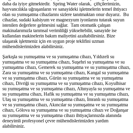
daha da iyiye gitmektedir. Spring Water olarak, çiftçilerimizin,
hayvancılıkla uğraşanların ve sanayideki işletmelerin temel ihtiyacı
olan su yumuşatma cihazlarını sizlere tanıtmaktan onur duyarız. Bu
cihazlar, sudaki kalsiyum ve magnezyum iyonlarını tutarak suyun
istenilen değerlere gelmesini sağlar. Tam otomatik çalışan
makinalarımızla tarımsal verimliliği yükseltebilir, sanayide ise
kullanılan makinelerin bakım maliyetini azaltabilirsiniz. Bize
ulaşarak işletmeniz için en uygun proje teklifini uzman
mühendislerimizden alabilirsiniz.
Şarkışla su yumuşatma ve su yumuşatma cihazı, Yıldızeli su
yumuşatma ve su yumuşatma cihazı, Suşehri su yumuşatma ve su
yumuşatma cihazı, Gemerek su yumuşatma ve su yumuşatma cihazı,
Zara su yumuşatma ve su yumuşatma cihazı, Kangal su yumuşatma
ve su yumuşatma cihazı, Gürün su yumuşatma ve su yumuşatma
cihazı, Divriği su yumuşatma ve su yumuşatma cihazı, Koyulhisar
su yumuşatma ve su yumuşatma cihazı, Altınyayla su yumuşatma ve
su yumuşatma cihazı, Hafik su yumuşatma ve su yumuşatma cihazı,
Ulaş su yumuşatma ve su yumuşatma cihazı, İmranlı su yumuşatma
ve su yumuşatma cihazı, Akıncılar su yumuşatma ve su yumuşatma
cihazı, Gölova su yumuşatma ve su yumuşatma cihazı ve Doğanşar
su yumuşatma ve su yumuşatma cihazı ihtiyaçlarınızda alanında
deneyimli profesyonel çevre mühendislerimizden yardım
alabilirsiniz.