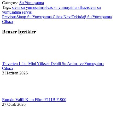
Category:
Su Yumuşatma
Tags:
sivas su yumuşatma
sivas su yumuşatma cihazı
sivas su
yumuşatma servisi
Post
Previous
Next
Previous
Sinop Su Yumuşatma Cihazı
Next
Tekirdağ Su Yumuşatma
post:
post:
Cihazı
navigation
Benzer İçerikler
Traverten Lüks Mini Yüksek Debili Su Arıtma ve Yumuşatma
Cihazı
3 Haziran 2026
Runxin Valfli Kum Filtre F111B F-900
27 Ocak 2026