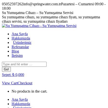
Skip
05052597262
info@springwater.com.tr
Pazartesi – Cumartesi 09:00 -
to
18:00
content
Facebook
Twitter
Pinterest
Instagram
Su Yumuşatma Cihazı – Su Yumuşatma Servisi
page
page
page
page
Su yumuşatma cihazı, su yumuşatma cihazı fiyatı, su yumuşatma
opens
opens
opens
opens
cihazı servisi, su yumuşatma cihazı fiyatları
in
in
in
in
new
new
new
new
Ana Sayfa
window
window
window
window
Hakkımızda
Ürünlerimiz
Referanslar
Blog
İletişim
Search:
Sepet:
₺
0,00
0
View Cart
Checkout
No products in the cart.
Ana Sayfa
Hakkımızda