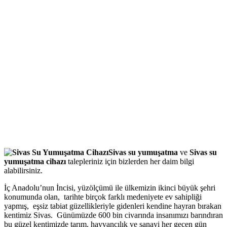
Sivas su yumuşatma
ve
Sivas su
yumuşatma cihazı
talepleriniz için bizlerden her daim bilgi
alabilirsiniz.
İç Anadolu’nun İncisi, yüzölçümü ile ülkemizin ikinci büyük şehri
konumunda olan, tarihte birçok farklı medeniyete ev sahipliği
yapmış, eşsiz tabiat güzellikleriyle gidenleri kendine hayran bırakan
kentimiz Sivas. Günümüzde 600 bin civarında insanımızı barındıran
bu güzel kentimizde tarım, hayvancılık ve sanayi her geçen gün