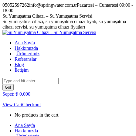
Skip
05052597262
info@springwater.com.tr
Pazartesi – Cumartesi 09:00 -
to
18:00
content
Facebook
Twitter
Pinterest
Instagram
Su Yumuşatma Cihazı – Su Yumuşatma Servisi
page
page
page
page
Su yumuşatma cihazı, su yumuşatma cihazı fiyatı, su yumuşatma
opens
opens
opens
opens
cihazı servisi, su yumuşatma cihazı fiyatları
in
in
in
in
new
new
new
new
Ana Sayfa
window
window
window
window
Hakkımızda
Ürünlerimiz
Referanslar
Blog
İletişim
Search:
Sepet:
₺
0,00
0
View Cart
Checkout
No products in the cart.
Ana Sayfa
Hakkımızda