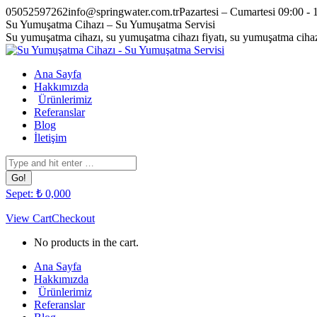
Skip
05052597262
info@springwater.com.tr
Pazartesi – Cumartesi 09:00 - 
to
Facebook
Twitter
Pinterest
Instagram
Su Yumuşatma Cihazı – Su Yumuşatma Servisi
content
page
page
page
page
Su yumuşatma cihazı, su yumuşatma cihazı fiyatı, su yumuşatma cihazı
opens
opens
opens
opens
in
in
in
in
Ana Sayfa
new
new
new
new
Hakkımızda
window
window
window
window
Ürünlerimiz
Referanslar
Blog
İletişim
Search:
Sepet:
₺
0,00
0
View Cart
Checkout
No products in the cart.
Ana Sayfa
Hakkımızda
Ürünlerimiz
Referanslar