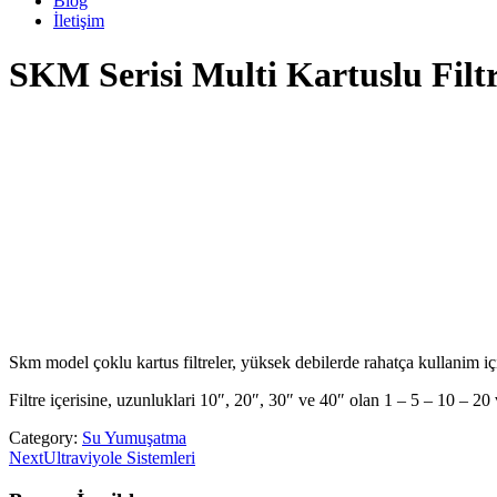
Blog
İletişim
SKM Serisi Multi Kartuslu Filtr
Skm model çoklu kartus filtreler, yüksek debilerde rahatça kullanim iç
Filtre içerisine, uzunluklari 10″, 20″, 30″ ve 40″ olan 1 – 5 – 10 – 20 
Category:
Su Yumuşatma
Post
Next
Next
Ultraviyole Sistemleri
post:
navigation