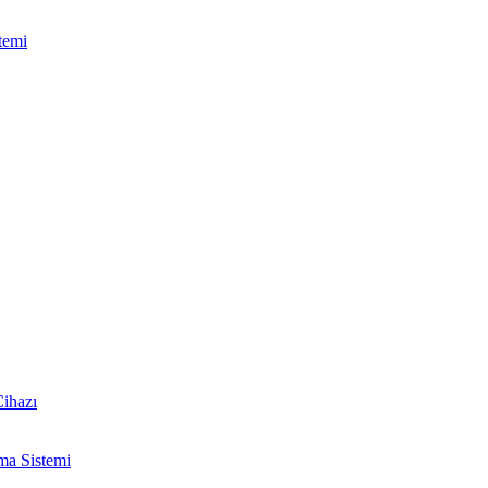
temi
ihazı
ma Sistemi