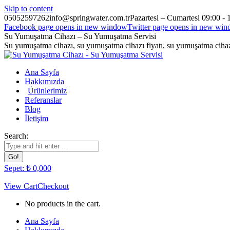
Skip to content
05052597262
info@springwater.com.tr
Pazartesi – Cumartesi 09:00 - 
Facebook page opens in new window
Twitter page opens in new wi
Su Yumuşatma Cihazı – Su Yumuşatma Servisi
Su yumuşatma cihazı, su yumuşatma cihazı fiyatı, su yumuşatma cihazı
Ana Sayfa
Hakkımızda
Ürünlerimiz
Referanslar
Blog
İletişim
Search:
Sepet:
₺
0,00
0
View Cart
Checkout
No products in the cart.
Ana Sayfa