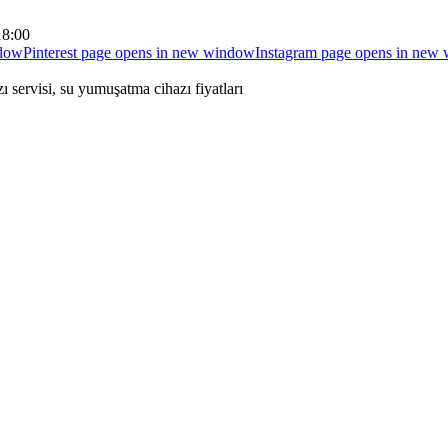
18:00
ndow
Pinterest page opens in new window
Instagram page opens in new
 servisi, su yumuşatma cihazı fiyatları