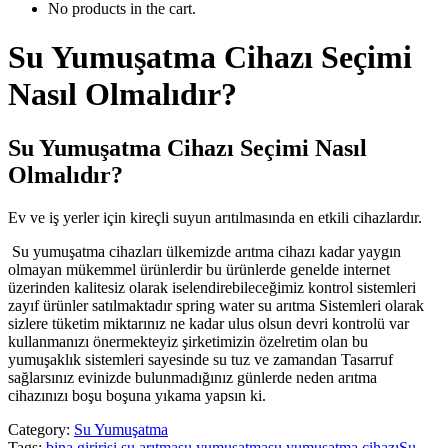
No products in the cart.
Su Yumuşatma Cihazı Seçimi
Nasıl Olmalıdır?
Su Yumuşatma Cihazı Seçimi Nasıl
Olmalıdır?
Ev ve iş yerler için kireçli suyun arıtılmasında en etkili cihazlardır.
Su yumuşatma cihazları ülkemizde arıtma cihazı kadar yaygın
olmayan mükemmel ürünlerdir bu ürünlerde genelde internet
üzerinden kalitesiz olarak iselendirebileceğimiz kontrol sistemleri
zayıf ürünler satılmaktadır spring water su arıtma Sistemleri olarak
sizlere tüketim miktarınız ne kadar ulus olsun devri kontrolü var
kullanmanızı önermekteyiz şirketimizin özelretim olan bu
yumuşaklık sistemleri sayesinde su tuz ve zamandan Tasarruf
sağlarsınız evinizde bulunmadığınız günlerde neden arıtma
cihazınızı boşu boşuna yıkama yapsın ki.
Category:
Su Yumuşatma
Tags:
bina giririşi su arıtma
su yumuşatma
su yumuşatma cihazı
Su