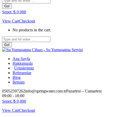
page
page
page
page
opens
opens
opens
opens
Sepet:
₺
0,00
0
in
in
in
in
new
new
new
new
View Cart
Checkout
window
window
window
window
No products in the cart.
Search:
Ana Sayfa
Hakkımızda
Ürünlerimiz
Referanslar
Blog
İletişim
05052597262
info@springwater.com.tr
Pazartesi – Cumartesi
09:00 - 18:00
Sepet:
₺
0,00
0
View Cart
Checkout