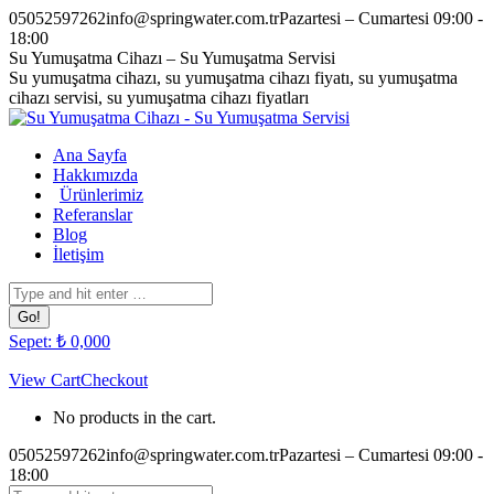
Skip
05052597262
info@springwater.com.tr
Pazartesi – Cumartesi 09:00 -
to
18:00
content
Facebook
Twitter
Pinterest
Instagram
Su Yumuşatma Cihazı – Su Yumuşatma Servisi
page
page
page
page
Su yumuşatma cihazı, su yumuşatma cihazı fiyatı, su yumuşatma
opens
opens
opens
opens
cihazı servisi, su yumuşatma cihazı fiyatları
in
in
in
in
new
new
new
new
Ana Sayfa
window
window
window
window
Hakkımızda
Ürünlerimiz
Referanslar
Blog
İletişim
Search:
Sepet:
₺
0,00
0
View Cart
Checkout
No products in the cart.
05052597262
info@springwater.com.tr
Pazartesi – Cumartesi 09:00 -
18:00
Facebook
Twitter
Pinterest
Instagram
Search: