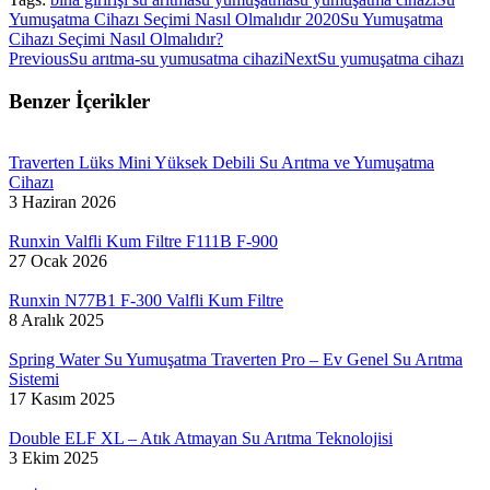
Yumuşatma Cihazı Seçimi Nasıl Olmalıdır 2020
Su Yumuşatma
Cihazı Seçimi Nasıl Olmalıdır?
Post
Previous
Next
Previous
Su arıtma-su yumusatma cihazi
Next
Su yumuşatma cihazı
post:
post:
navigation
Benzer İçerikler
Traverten Lüks Mini Yüksek Debili Su Arıtma ve Yumuşatma
Cihazı
3 Haziran 2026
Runxin Valfli Kum Filtre F111B F-900
27 Ocak 2026
Runxin N77B1 F-300 Valfli Kum Filtre
8 Aralık 2025
Spring Water Su Yumuşatma Traverten Pro – Ev Genel Su Arıtma
Sistemi
17 Kasım 2025
Double ELF XL – Atık Atmayan Su Arıtma Teknolojisi
3 Ekim 2025