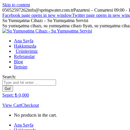
Skip to content
05052597262
info@springwater.com.tr
Pazartesi – Cumartesi 09:00 - 
Facebook page opens in new window
Twitter page opens in new wi
Su Yumuşatma Cihazı – Su Yumuşatma Servisi
Su yumuşatma cihazı, su yumuşatma cihazı fiyatı, su yumuşatma cihazı
Ana Sayfa
Hakkımızda
Ürünlerimiz
Referanslar
Blog
İletişim
Search:
Sepet:
₺
0,00
0
View Cart
Checkout
No products in the cart.
Ana Sayfa