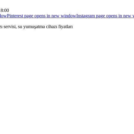
18:00
ndow
Pinterest page opens in new window
Instagram page opens in new
 servisi, su yumuşatma cihazı fiyatları