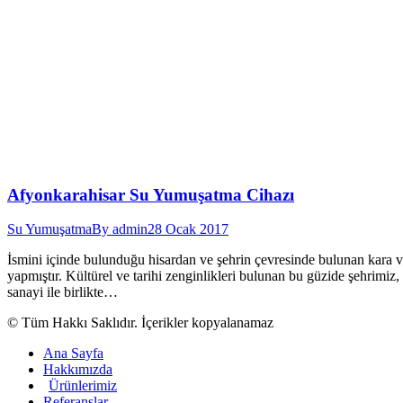
Afyonkarahisar Su Yumuşatma Cihazı
Su Yumuşatma
By
admin
28 Ocak 2017
İsmini içinde bulunduğu hisardan ve şehrin çevresinde bulunan kara vol
yapmıştır. Kültürel ve tarihi zenginlikleri bulunan bu güzide şehrimiz, 
sanayi ile birlikte…
© Tüm Hakkı Saklıdır. İçerikler kopyalanamaz
Ana Sayfa
Hakkımızda
Ürünlerimiz
Referanslar