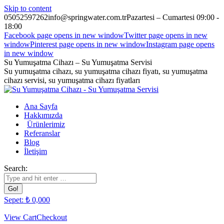
Skip to content
05052597262
info@springwater.com.tr
Pazartesi – Cumartesi 09:00 -
18:00
Facebook page opens in new window
Twitter page opens in new
window
Pinterest page opens in new window
Instagram page opens
in new window
Su Yumuşatma Cihazı – Su Yumuşatma Servisi
Su yumuşatma cihazı, su yumuşatma cihazı fiyatı, su yumuşatma
cihazı servisi, su yumuşatma cihazı fiyatları
Ana Sayfa
Hakkımızda
Ürünlerimiz
Referanslar
Blog
İletişim
Search:
Sepet:
₺
0,00
0
View Cart
Checkout