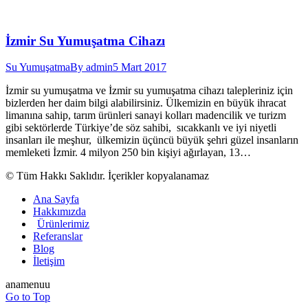
İzmir Su Yumuşatma Cihazı
Su Yumuşatma
By
admin
5 Mart 2017
İzmir su yumuşatma ve İzmir su yumuşatma cihazı talepleriniz için
bizlerden her daim bilgi alabilirsiniz. Ülkemizin en büyük ihracat
limanına sahip, tarım ürünleri sanayi kolları madencilik ve turizm
gibi sektörlerde Türkiye’de söz sahibi, sıcakkanlı ve iyi niyetli
insanları ile meşhur, ülkemizin üçüncü büyük şehri güzel insanların
memleketi İzmir. 4 milyon 250 bin kişiyi ağırlayan, 13…
© Tüm Hakkı Saklıdır. İçerikler kopyalanamaz
Ana Sayfa
Hakkımızda
Ürünlerimiz
Referanslar
Blog
İletişim
anamenuu
Go to Top