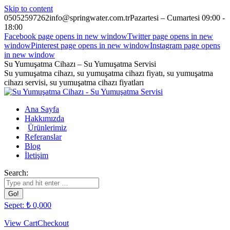
Skip to content
05052597262
info@springwater.com.tr
Pazartesi – Cumartesi 09:00 -
18:00
Facebook page opens in new window
Twitter page opens in new
window
Pinterest page opens in new window
Instagram page opens
in new window
Su Yumuşatma Cihazı – Su Yumuşatma Servisi
Su yumuşatma cihazı, su yumuşatma cihazı fiyatı, su yumuşatma
cihazı servisi, su yumuşatma cihazı fiyatları
Ana Sayfa
Hakkımızda
Ürünlerimiz
Referanslar
Blog
İletişim
Search:
Sepet:
₺
0,00
0
View Cart
Checkout