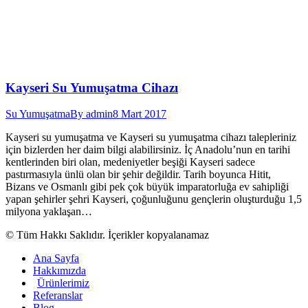
Kayseri Su Yumuşatma Cihazı
Su Yumuşatma
By
admin
8 Mart 2017
Kayseri su yumuşatma ve Kayseri su yumuşatma cihazı talepleriniz
için bizlerden her daim bilgi alabilirsiniz. İç Anadolu’nun en tarihi
kentlerinden biri olan, medeniyetler beşiği Kayseri sadece
pastırmasıyla ünlü olan bir şehir değildir. Tarih boyunca Hitit,
Bizans ve Osmanlı gibi pek çok büyük imparatorluğa ev sahipliği
yapan şehirler şehri Kayseri, çoğunluğunu gençlerin oluşturduğu 1,5
milyona yaklaşan…
© Tüm Hakkı Saklıdır. İçerikler kopyalanamaz
Ana Sayfa
Hakkımızda
Ürünlerimiz
Referanslar
Blog