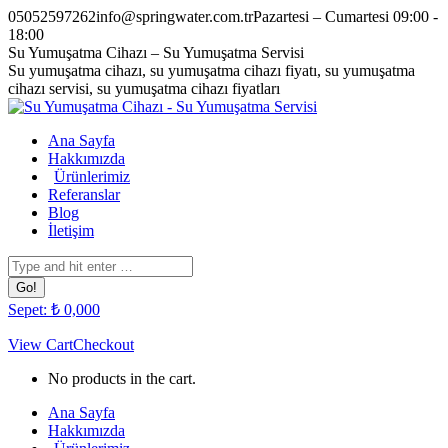
Skip
05052597262
info@springwater.com.tr
Pazartesi – Cumartesi 09:00 -
to
18:00
content
Facebook
Twitter
Pinterest
Instagram
Su Yumuşatma Cihazı – Su Yumuşatma Servisi
page
page
page
page
Su yumuşatma cihazı, su yumuşatma cihazı fiyatı, su yumuşatma
opens
opens
opens
opens
cihazı servisi, su yumuşatma cihazı fiyatları
in
in
in
in
new
new
new
new
Ana Sayfa
window
window
window
window
Hakkımızda
Ürünlerimiz
Referanslar
Blog
İletişim
Search:
Sepet:
₺
0,00
0
View Cart
Checkout
No products in the cart.
Ana Sayfa
Hakkımızda