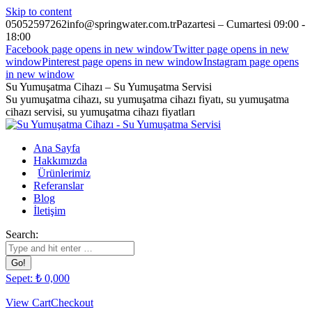
Skip to content
05052597262
info@springwater.com.tr
Pazartesi – Cumartesi 09:00 -
18:00
Facebook page opens in new window
Twitter page opens in new
window
Pinterest page opens in new window
Instagram page opens
in new window
Su Yumuşatma Cihazı – Su Yumuşatma Servisi
Su yumuşatma cihazı, su yumuşatma cihazı fiyatı, su yumuşatma
cihazı servisi, su yumuşatma cihazı fiyatları
Ana Sayfa
Hakkımızda
Ürünlerimiz
Referanslar
Blog
İletişim
Search:
Sepet:
₺
0,00
0
View Cart
Checkout