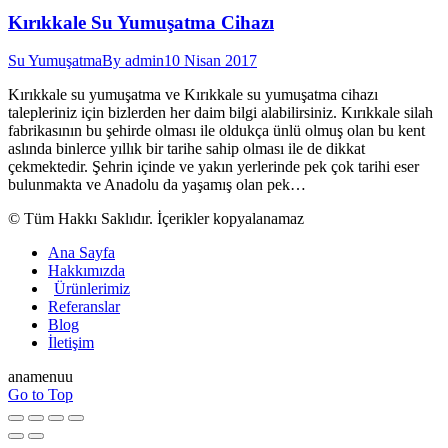
Kırıkkale Su Yumuşatma Cihazı
Su Yumuşatma
By
admin
10 Nisan 2017
Kırıkkale su yumuşatma ve Kırıkkale su yumuşatma cihazı
talepleriniz için bizlerden her daim bilgi alabilirsiniz. Kırıkkale silah
fabrikasının bu şehirde olması ile oldukça ünlü olmuş olan bu kent
aslında binlerce yıllık bir tarihe sahip olması ile de dikkat
çekmektedir. Şehrin içinde ve yakın yerlerinde pek çok tarihi eser
bulunmakta ve Anadolu da yaşamış olan pek…
© Tüm Hakkı Saklıdır. İçerikler kopyalanamaz
Ana Sayfa
Hakkımızda
Ürünlerimiz
Referanslar
Blog
İletişim
anamenuu
Go to Top