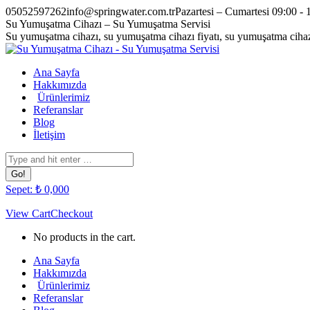
Skip
05052597262
info@springwater.com.tr
Pazartesi – Cumartesi 09:00 - 
to
Facebook
Twitter
Pinterest
Instagram
Su Yumuşatma Cihazı – Su Yumuşatma Servisi
content
page
page
page
page
Su yumuşatma cihazı, su yumuşatma cihazı fiyatı, su yumuşatma cihazı
opens
opens
opens
opens
in
in
in
in
Ana Sayfa
new
new
new
new
Hakkımızda
window
window
window
window
Ürünlerimiz
Referanslar
Blog
İletişim
Search:
Sepet:
₺
0,00
0
View Cart
Checkout
No products in the cart.
Ana Sayfa
Hakkımızda
Ürünlerimiz
Referanslar