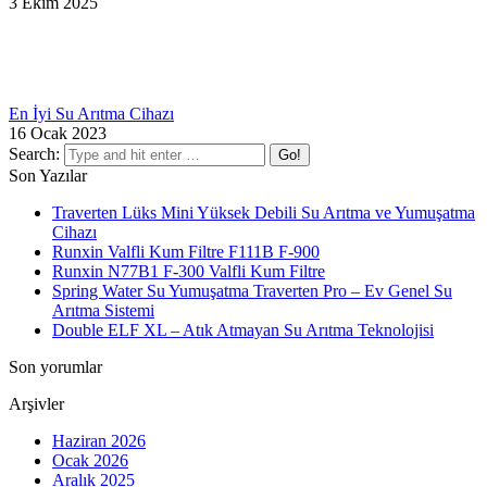
3 Ekim 2025
En İyi Su Arıtma Cihazı
16 Ocak 2023
Search:
Son Yazılar
Traverten Lüks Mini Yüksek Debili Su Arıtma ve Yumuşatma
Cihazı
Runxin Valfli Kum Filtre F111B F-900
Runxin N77B1 F-300 Valfli Kum Filtre
Spring Water Su Yumuşatma Traverten Pro – Ev Genel Su
Arıtma Sistemi
Double ELF XL – Atık Atmayan Su Arıtma Teknolojisi
Son yorumlar
Arşivler
Haziran 2026
Ocak 2026
Aralık 2025