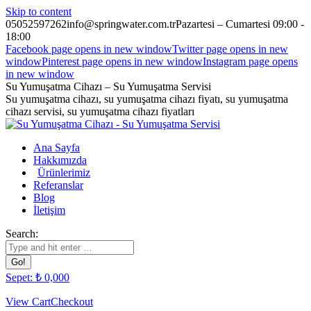
Skip to content
05052597262
info@springwater.com.tr
Pazartesi – Cumartesi 09:00 -
18:00
Facebook page opens in new window
Twitter page opens in new
window
Pinterest page opens in new window
Instagram page opens
in new window
Su Yumuşatma Cihazı – Su Yumuşatma Servisi
Su yumuşatma cihazı, su yumuşatma cihazı fiyatı, su yumuşatma
cihazı servisi, su yumuşatma cihazı fiyatları
Ana Sayfa
Hakkımızda
Ürünlerimiz
Referanslar
Blog
İletişim
Search:
Sepet:
₺
0,00
0
View Cart
Checkout