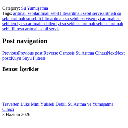
Category:
Su Yumuşatma
Tags:
arıtmalı sebil
arıtmalı sebil filtre
arıtmalı sebil servis
arıtmalı su
sebili
arıtmalı su sebili filtre
arıtmalı su sebili servis
en iyi arıtmalı su
sebili
en iyi su arıtmalı sebil
en iyi su sebili
su arıtmalı sebil
su arıtmalı
sebil filtre
su arıtmalı sebil servis
Post navigation
Previous
Previous post:
Reverse Osmosis Su Arıtma Cihazı
Next
Next
post:
Kuyu Suyu Filtresi
Benzer İçerikler
Traverten Lüks Mini Yüksek Debili Su Arıtma ve Yumuşatma
Cihazı
3 Haziran 2026