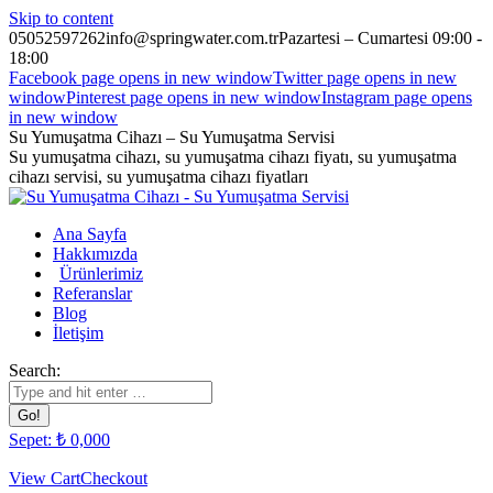
Skip to content
05052597262
info@springwater.com.tr
Pazartesi – Cumartesi 09:00 -
18:00
Facebook page opens in new window
Twitter page opens in new
window
Pinterest page opens in new window
Instagram page opens
in new window
Su Yumuşatma Cihazı – Su Yumuşatma Servisi
Su yumuşatma cihazı, su yumuşatma cihazı fiyatı, su yumuşatma
cihazı servisi, su yumuşatma cihazı fiyatları
Ana Sayfa
Hakkımızda
Ürünlerimiz
Referanslar
Blog
İletişim
Search:
Sepet:
₺
0,00
0
View Cart
Checkout