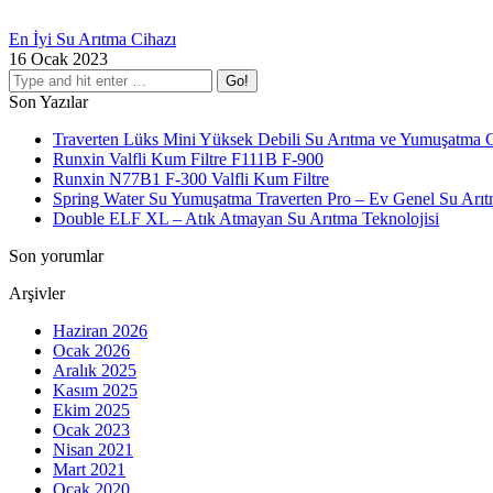
En İyi Su Arıtma Cihazı
16 Ocak 2023
Search:
Son Yazılar
Traverten Lüks Mini Yüksek Debili Su Arıtma ve Yumuşatma C
Runxin Valfli Kum Filtre F111B F-900
Runxin N77B1 F-300 Valfli Kum Filtre
Spring Water Su Yumuşatma Traverten Pro – Ev Genel Su Arıt
Double ELF XL – Atık Atmayan Su Arıtma Teknolojisi
Son yorumlar
Arşivler
Haziran 2026
Ocak 2026
Aralık 2025
Kasım 2025
Ekim 2025
Ocak 2023
Nisan 2021
Mart 2021
Ocak 2020