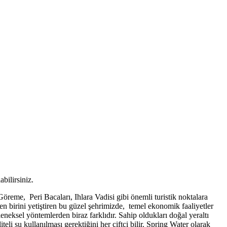
abilirsiniz.
reme, Peri Bacaları, Ihlara Vadisi gibi önemli turistik noktalara
en birini yetiştiren bu güzel şehrimizde, temel ekonomik faaliyetler
neksel yöntemlerden biraz farklıdır. Sahip oldukları doğal yeraltı
eli su kullanılması gerektiğini her çiftçi bilir. Spring Water olarak