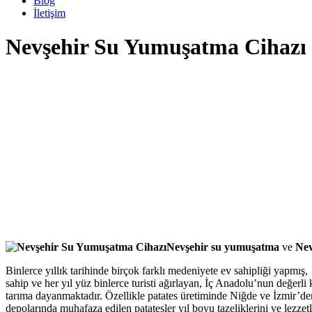
Blog
İletişim
Nevşehir Su Yumuşatma Cihazı
Nevşehir su yumuşatma
ve
Nev
Binlerce yıllık tarihinde birçok farklı medeniyete ev sahipliği yapmı
sahip ve her yıl yüz binlerce turisti ağırlayan, İç Anadolu’nun değerl
tarıma dayanmaktadır. Özellikle patates üretiminde Niğde ve İzmir’den
depolarında muhafaza edilen patatesler yıl boyu tazeliklerini ve lezzetl