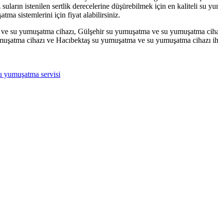
niz suların istenilen sertlik derecelerine düşürebilmek için en kaliteli
ma sistemlerini için fiyat alabilirsiniz.
e su yumuşatma cihazı, Gülşehir su yumuşatma ve su yumuşatma ciha
şatma cihazı ve Hacıbektaş su yumuşatma ve su yumuşatma cihazı ihti
u yumuşatma servisi