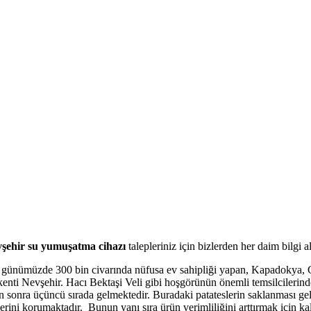
şehir su yumuşatma cihazı
talepleriniz için bizlerden her daim bilgi al
ş, günümüzde 300 bin civarında nüfusa ev sahipliği yapan, Kapadokya, Gö
i kenti Nevşehir. Hacı Bektaşi Veli gibi hoşgörünün önemli temsilcilerind
 sonra üçüncü sırada gelmektedir. Buradaki patateslerin saklanması gele
erini korumaktadır. Bunun yanı sıra ürün verimliliğini arttırmak için kalit