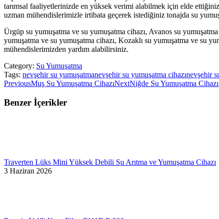
tarımsal faaliyetlerinizde en yüksek verimi alabilmek için elde ettiği
uzman mühendislerimizle irtibata geçerek istediğiniz tonajda su yumuşat
Ürgüp su yumuşatma ve su yumuşatma cihazı, Avanos su yumuşatma v
yumuşatma ve su yumuşatma cihazı, Kozaklı su yumuşatma ve su yumu
mühendislerimizden yardım alabilirsiniz.
Category:
Su Yumuşatma
Tags:
nevşehir su yumuşatma
nevşehir su yumuşatma cihazı
nevşehir s
Post
Previous
Next
Previous
Muş Su Yumuşatma Cihazı
Next
Niğde Su Yumuşatma Cihazı
post:
post:
navigation
Benzer İçerikler
Traverten Lüks Mini Yüksek Debili Su Arıtma ve Yumuşatma Cihazı
3 Haziran 2026