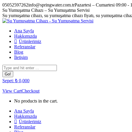
Skip
05052597262
info@springwater.com.tr
Pazartesi – Cumartesi 09:00 - 
to
Facebook
Twitter
Pinterest
Instagram
Su Yumuşatma Cihazı – Su Yumuşatma Servisi
content
page
page
page
page
Su yumuşatma cihazı, su yumuşatma cihazı fiyatı, su yumuşatma cihazı
opens
opens
opens
opens
in
in
in
in
Ana Sayfa
new
new
new
new
Hakkımızda
window
window
window
window
Ürünlerimiz
Referanslar
Blog
İletişim
Search:
Sepet:
₺
0,00
0
View Cart
Checkout
No products in the cart.
Ana Sayfa
Hakkımızda
Ürünlerimiz
Referanslar