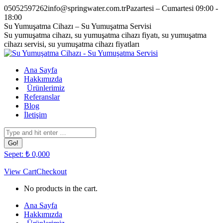
Skip
05052597262
info@springwater.com.tr
Pazartesi – Cumartesi 09:00 -
to
18:00
content
Facebook
Twitter
Pinterest
Instagram
Su Yumuşatma Cihazı – Su Yumuşatma Servisi
page
page
page
page
Su yumuşatma cihazı, su yumuşatma cihazı fiyatı, su yumuşatma
opens
opens
opens
opens
cihazı servisi, su yumuşatma cihazı fiyatları
in
in
in
in
new
new
new
new
Ana Sayfa
window
window
window
window
Hakkımızda
Ürünlerimiz
Referanslar
Blog
İletişim
Search:
Sepet:
₺
0,00
0
View Cart
Checkout
No products in the cart.
Ana Sayfa
Hakkımızda